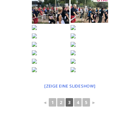
[ZEIGE EINE SLIDESHOW]
◄
1
2
3
4
5
►