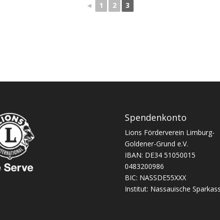
◄
1
2
3
Spendenkonto
Lions Förderverein Limburg-
Goldener-Grund e.V.
IBAN: DE34 51050015
0483200986
BIC: NASSDE55XXX
Institut: Nassauische Sparkas