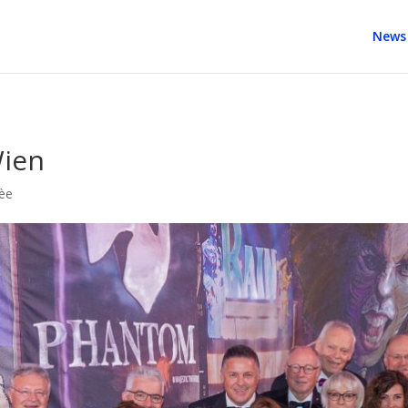
News
Wien
mèe